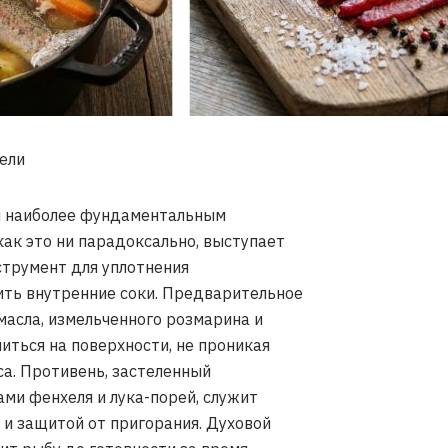
ели
я наиболее фундаментальным
как это ни парадоксально, выступает
нструмент для уплотнения
нить внутренние соки. Предварительное
масла, измельченного розмарина и
ться на поверхности, не проникая
уса. Противень, застеленный
ми фенхеля и лука-порей, служит
и защитой от пригорания. Духовой