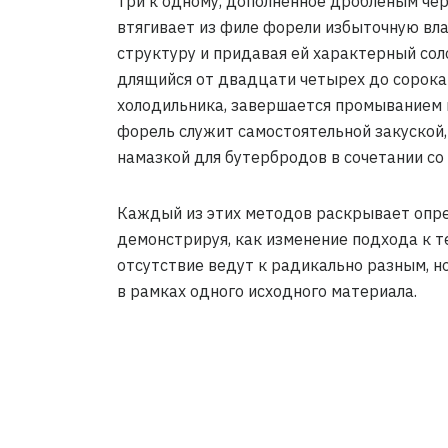
три к одному, дополненное дробленым че
втягивает из филе форели избыточную вл
структуру и придавая ей характерный соло
длящийся от двадцати четырех до сорока 
холодильника, завершается промыванием 
форель служит самостоятельной закуской,
намазкой для бутербродов в сочетании со
Каждый из этих методов раскрывает опре
демонстрируя, как изменение подхода к т
отсутствие ведут к радикально разным, 
в рамках одного исходного материала.