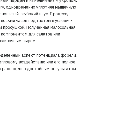
рным перцем и измельченным укропом,
агу, одновременно уплотняя мышечную
новатый, глубокий вкус. Процесс,
восьми часов под гнетом в условиях
и просушкой. Полученная малосольная
 компонентом для салатов или
 сливочным сыром.
деленный аспект потенциала форели,
епловому воздействию или его полное
но равноценно достойным результатам