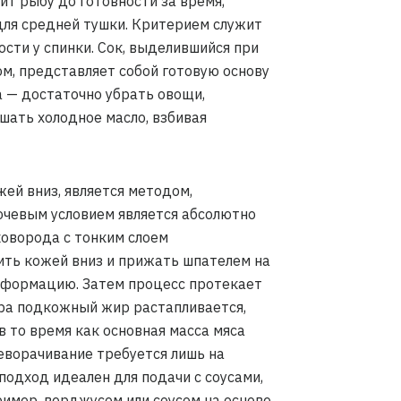
ит рыбу до готовности за время,
для средней тушки. Критерием служит
ости у спинки. Сок, выделившийся при
м, представляет собой готовую основу
а — достаточно убрать овощи,
шать холодное масло, взбивая
ей вниз, является методом,
ючевым условием является абсолютно
коворода с тонким слоем
ить кожей вниз и прижать шпателем на
еформацию. Затем процесс протекает
ра подкожный жир растапливается,
в то время как основная масса мяса
реворачивание требуется лишь на
 подход идеален для подачи с соусами,
имер, верджусом или соусом на основе