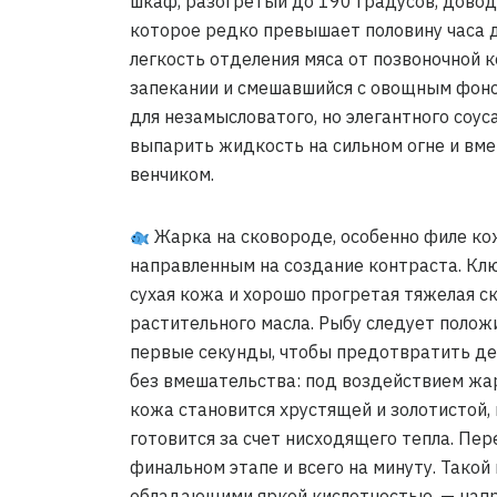
шкаф, разогретый до 190 градусов, довод
которое редко превышает половину часа 
легкость отделения мяса от позвоночной к
запекании и смешавшийся с овощным фоно
для незамысловатого, но элегантного соус
выпарить жидкость на сильном огне и вме
венчиком.
Жарка на сковороде, особенно филе кож
направленным на создание контраста. Кл
сухая кожа и хорошо прогретая тяжелая с
растительного масла. Рыбу следует полож
первые секунды, чтобы предотвратить д
без вмешательства: под воздействием жа
кожа становится хрустящей и золотистой, 
готовится за счет нисходящего тепла. Пе
финальном этапе и всего на минуту. Такой
обладающими яркой кислотностью, — напр