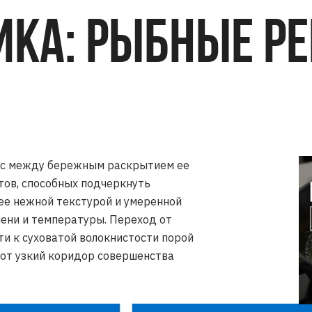
КА: РЫБНЫЕ РЕ
нс между бережным раскрытием ее
тов, способных подчеркнуть
 ее нежной текстурой и умеренной
мени и температуры. Переход от
ти к суховатой волокнистости порой
тот узкий коридор совершенства