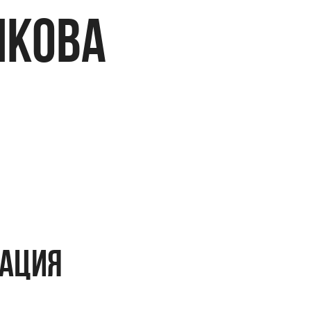
ЯКОВА
мация