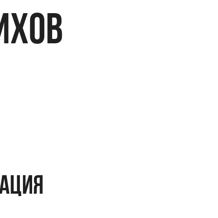
ИХОВ
мация