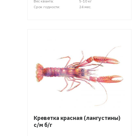
Вес кванта:
5-10 кг
Срок годности:
24 мес.
Креветка красная (лангустины)
с/м б/г