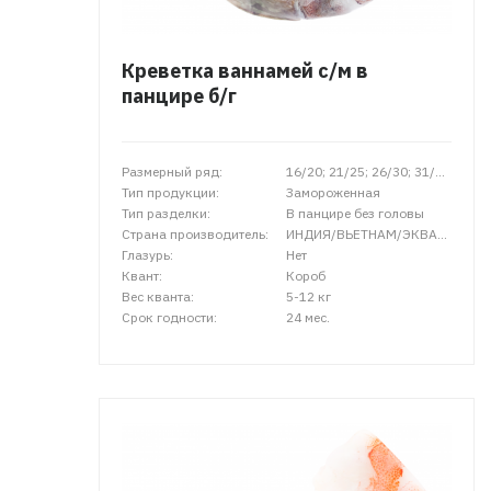
Креветка ваннамей с/м в
панцире б/г
Размерный ряд:
16/20; 21/25; 26/30; 31/35; 31/40; 36/40
Тип продукции:
Замороженная
Тип разделки:
В панцире без головы
Страна производитель:
ИНДИЯ/ВЬЕТНАМ/ЭКВАДОР
Глазурь:
Нет
Квант:
Короб
Вес кванта:
5-12 кг
Срок годности:
24 мес.