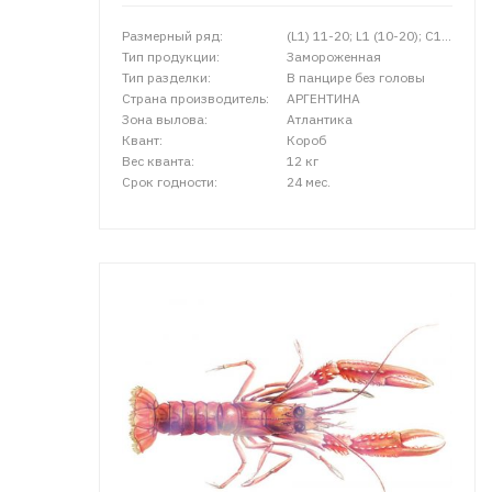
Размерный ряд:
(L1) 11-20; L1 (10-20); C1 (30-55); С1L (36-45); L4 (41-60); CMIX (35-60)
Тип продукции:
Замороженная
Тип разделки:
В панцире без головы
Страна производитель:
АРГЕНТИНА
Зона вылова:
Атлантика
Квант:
Короб
Вес кванта:
12 кг
Срок годности:
24 мес.