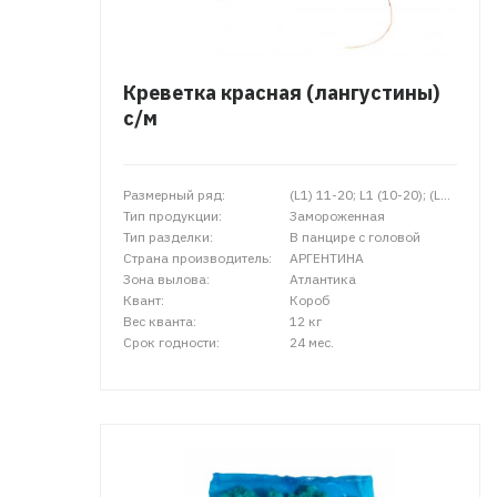
Креветка красная (лангустины)
с/м
Размерный ряд:
(L1) 11-20; L1 (10-20); (L2) 21-30; L2 (20-30); L3 (31-40); (С1) 36-45
Тип продукции:
Замороженная
Тип разделки:
В панцире с головой
Страна производитель:
АРГЕНТИНА
Зона вылова:
Атлантика
Квант:
Короб
Вес кванта:
12 кг
Срок годности:
24 мес.