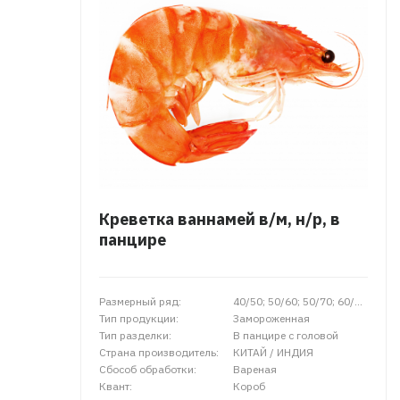
Креветка ваннамей в/м, н/р, в
панцире
Размерный ряд:
40/50; 50/60; 50/70; 60/70; 80/90; 90/100; 100/110; 100/150;
Тип продукции:
Замороженная
Тип разделки:
В панцире с головой
Страна производитель:
КИТАЙ / ИНДИЯ
Сбособ обработки:
Вареная
Квант:
Короб